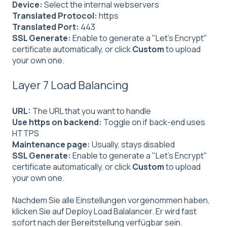
Device:
Select the internal webservers
Translated Protocol:
https
Translated Port:
443
SSL Generate:
Enable to generate a "Let's Encrypt"
certificate automatically, or click
Custom
to upload
your own one.
Layer 7 Load Balancing
URL:
The URL that you want to handle
Use https on backend:
Toggle on if back-end uses
HTTPS
Maintenance page:
Usually, stays disabled
SSL Generate:
Enable to generate a "Let's Encrypt"
certificate automatically, or click
Custom
to upload
your own one.
Nachdem Sie alle Einstellungen vorgenommen haben,
klicken Sie auf Deploy Load Balalancer. Er wird fast
sofort nach der Bereitstellung verfügbar sein.