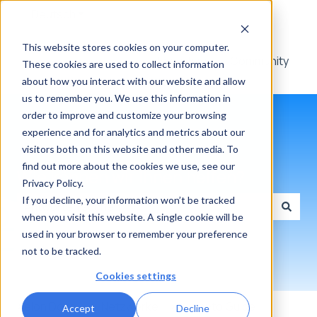
Deutsch
Untermenü für Übersetzungen anzeigen
This website stores cookies on your computer.
Expertise
Community
These cookies are used to collect information
about how you interact with our website and allow
us to remember you. We use this information in
order to improve and customize your browsing
experience and for analytics and metrics about our
visitors both on this website and other media. To
find out more about the cookies we use, see our
Wie können wir Ihnen helfen?
Privacy Policy.
If you decline, your information won’t be tracked
when you visit this website. A single cookie will be
Es gibt keine Vorschläge, da das Suchfeld leer ist.
used in your browser to remember your preference
not to be tracked.
Cookies settings
Xelon Docs
Netzwerke
How-to Guide
Accept
Decline