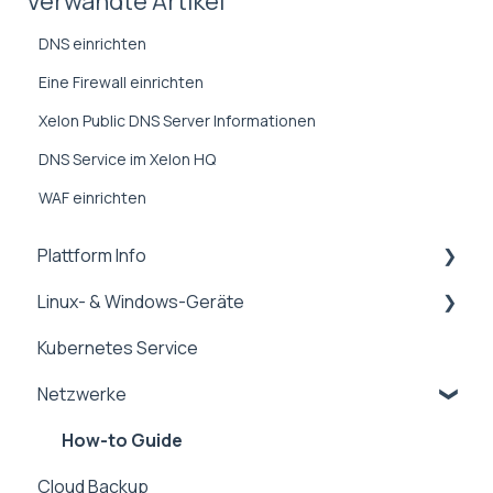
Verwandte Artikel
DNS einrichten
Eine Firewall einrichten
Xelon Public DNS Server Informationen
DNS Service im Xelon HQ
WAF einrichten
Plattform Info
Linux- & Windows-Geräte
REST API & Drivers
Kubernetes Service
Organisations- & Benutzer-Management
How-to Guide
Netzwerke
Häufig gestellte Fragen
How-to Guide
Cloud Backup