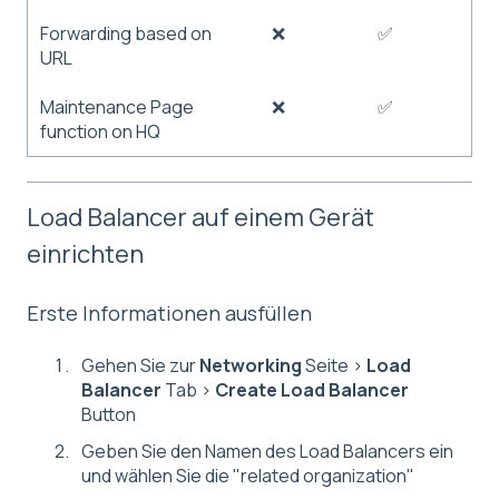
Forwarding based on
❌
✅
URL
Maintenance Page
❌
✅
function on HQ
Load Balancer auf einem Gerät
einrichten
Erste Informationen ausfüllen
Gehen Sie zur
Networking
Seite >
Load
Balancer
Tab >
Create Load Balancer
Button
Geben Sie den Namen des Load Balancers ein
und wählen Sie die "related organization"