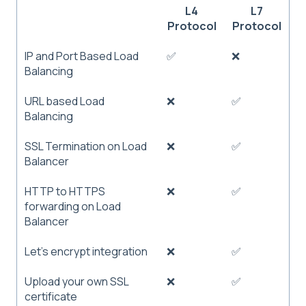
L4
L7
Protocol
Protocol
IP and Port Based Load
✅
❌
Balancing
URL based Load
❌
✅
Balancing
SSL Termination on Load
❌
✅
Balancer
HTTP to HTTPS
❌
✅
forwarding on Load
Balancer
Let's encrypt integration
❌
✅
Upload your own SSL
❌
✅
certificate