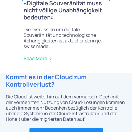
er
«Digitale Souveränität muss
«Da
nicht völlige Unabhängigkeit
mac
bedeuten»
en
Kuber
der 
Die Diskussion um digitale
..
wegz
Souveränität und technologische
Gröss
Abhängigkeiten ist aktueller denn je.
swiss made ...
Read
Read More
Kommt es in der Cloud zum
Kontrollverlust?
Die Cloud ist weiterhin auf dem Vormarsch. Doch mit
der vermehrten Nutzung von Cloud-Lösungen kommen
auch immer mehr Bedenken bezüglich der Kontrolle
über die Systeme in der Cloud-Infrastruktur und der
Hoheit über die migrierten Daten auf.