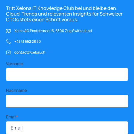
Tritt Xelons IT Knowledge Club bei und bleibe den
Cloud-Trends und relevanten Insights für Schweizer
CTOs stets einen Schritt voraus.
Xelon AG Poststrasse 15, 6300 Zug Switzerland
+41 41 552 28 50
contact@xelon.ch
Vorname
Nachname
Email
*