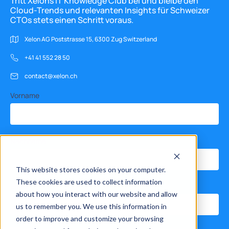
Tritt Xelons IT Knowledge Club bei und bleibe den
Cloud-Trends und relevanten Insights für Schweizer
CTOs stets einen Schritt voraus.
Xelon AG Poststrasse 15, 6300 Zug Switzerland
+41 41 552 28 50
contact@xelon.ch
Vorname
Nachname
This website stores cookies on your computer.
These cookies are used to collect information
Email
*
about how you interact with our website and allow
us to remember you. We use this information in
order to improve and customize your browsing