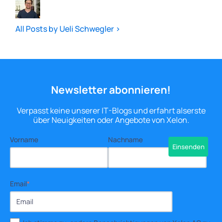
All Posts by Ueli Schwegler >
Newsletter abonnieren!
Verpasst keine unserer IT-Blogs und erfahrt als
erste
über Neuigkeiten oder Angebote von Xelon.
Vorname
Nachname
Email
*