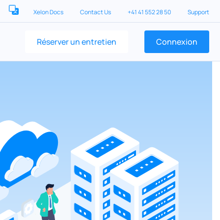
Xelon Docs
Contact Us
+41 41 552 28 50
Support
Réserver un entretien
Connexion