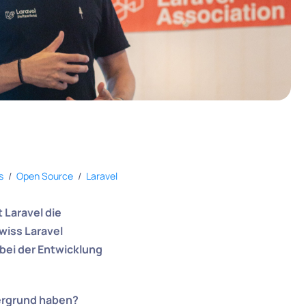
s
/
Open Source
/
Laravel
 Laravel die
wiss Laravel
bei der Entwicklung
tergrund haben?