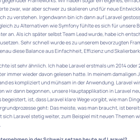
h gegenüber Frameworks. Wir haben sogar ein eigenes, einf
erte zwar, war aber schwer zu skalieren und für neue Entwick
ach zu verstehen. Irgendwann bin ich dann auf Laravel gestoss
gleich zu Alternativen wie Symfony fühlte es sich für unsere 
nter an. Als ich später selbst Team Lead wurde, habe ich entsc
zusetzen. Sehr schnell wurde es zu unserem bevorzugten Fra
genau diese Balance aus Einfachheit, Effizienz und Skalierbark
hte ist sehr ähnlich. Ich habe Laravel erstmals um 2014 oder
er immer wieder davon gelesen hatte. In meinem damaligen Jo
fand es kompliziert und mühsam in der Anwendung. Laravel w
ben wir dann begonnen, unsere Hauptapplikation in Laravel ne
begeistert, ist, dass Laravel klare Wege vorgibt, wie man Ding
rgrundprozesse geht: Das meiste, was man braucht, ist bereits
t sich Laravel stetig weiter, zum Beispiel mit neuen Themen wie
.
ternehmen in der Schweiz setzen heute auf Laravel?