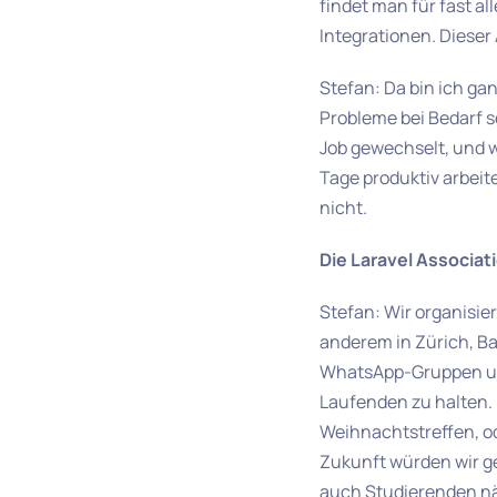
findet man für fast al
Integrationen. Diese
Stefan: Da bin ich ga
Probleme bei Bedarf s
Job gewechselt, und w
Tage produktiv arbeite
nicht.
Die Laravel Associa
Stefan: Wir organisie
anderem in Zürich, Ba
WhatsApp-Gruppen und
Laufenden zu halten. 
Weihnachtstreffen, o
Zukunft würden wir g
auch Studierenden n