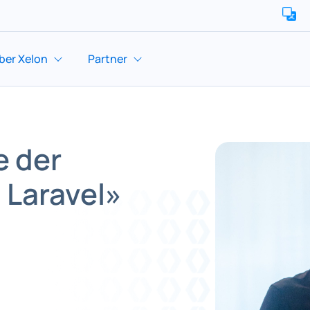
ber Xelon
Partner
e der
 Laravel»