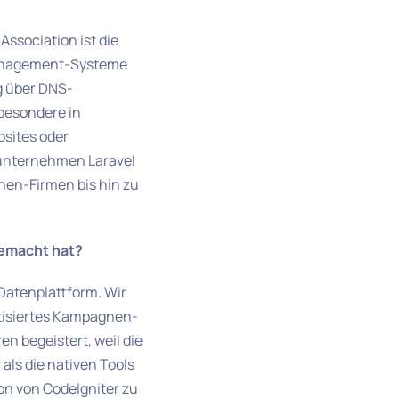
ssociation ist die
Management-Systeme
g über DNS-
besondere in
sites oder
aunternehmen Laravel
nen-Firmen bis hin zu
gemacht hat?
Datenplattform. Wir
tisiertes Kampagnen-
n begeistert, weil die
als die nativen Tools
on von CodeIgniter zu