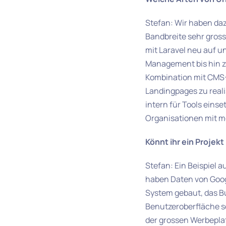
Stefan: Wir haben daz
Bandbreite sehr gros
mit Laravel neu auf 
Management bis hin z
Kombination mit CMS-
Landingpages zu real
intern für Tools eins
Organisationen mit m
Könnt ihr ein Projek
Stefan: Ein Beispiel 
haben Daten von Goo
System gebaut, das Bu
Benutzeroberfläche sc
der grossen Werbepla