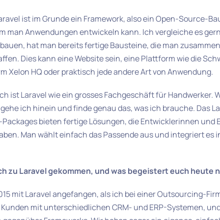
aravel ist im Grunde ein Framework, also ein Open-Source-Ba
em man Anwendungen entwickeln kann. Ich vergleiche es gerne
 bauen, hat man bereits fertige Bausteine, die man zusamme
ffen. Dies kann eine Website sein, eine Plattform wie die Sch
 Xelon HQ oder praktisch jede andere Art von Anwendung.
ich ist Laravel wie ein grosses Fachgeschäft für Handwerker. 
gehe ich hinein und finde genau das, was ich brauche. Das 
Packages bieten fertige Lösungen, die Entwicklerinnen und E
ben. Man wählt einfach das Passende aus und integriert es i
lich zu Laravel gekommen, und was begeistert euch heute 
015 mit Laravel angefangen, als ich bei einer Outsourcing-Firm
le Kunden mit unterschiedlichen CRM- und ERP-Systemen, un