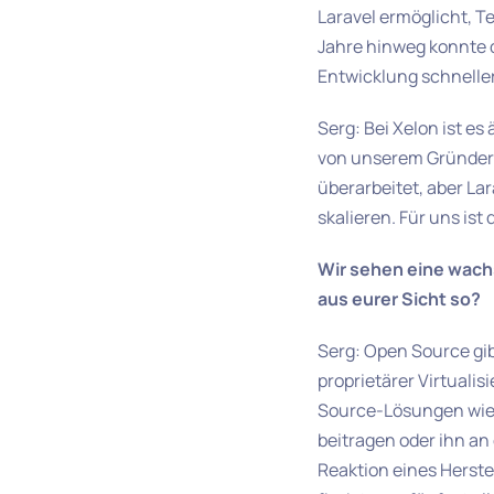
Laravel ermöglicht, T
Jahre hinweg konnte 
Entwicklung schneller
Serg: Bei Xelon ist 
von unserem Gründer 
überarbeitet, aber La
skalieren. Für uns ist
Wir sehen eine wach
aus eurer Sicht so?
Serg: Open Source gib
proprietärer Virtuali
Source-Lösungen wie 
beitragen oder ihn an
Reaktion eines Herstel