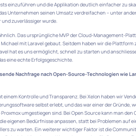
ests einzuführen und die Applikation deutlich einfacher zu sk
das Unternehmen seinen Umsatz verdreifachen – unter ander
 und zuverlässiger wurde.
es ähnlich. Das ursprüngliche MVP der Cloud-Management-Pla
Michael mit Laravel gebaut. Seitdem haben wir die Plattform
ravel hat es uns ermöglicht, schnell zu starten und anschlies
 das eine echte Erfolgsgeschichte.
sende Nachfrage nach Open-Source-Technologien wie Lara
t einem Kontrolle und Transparenz. Bei Xelon haben wir Vendo
sierungssoftware selbst erlebt, und das war einer der Gründe, 
Proxmox umgestiegen sind. Bei Open Source kann man den C
 die eigenen Bedürfnisse anpassen, statt bei Problemen auf ei
lers zu warten. Ein weiterer wichtiger Faktor ist die Communit