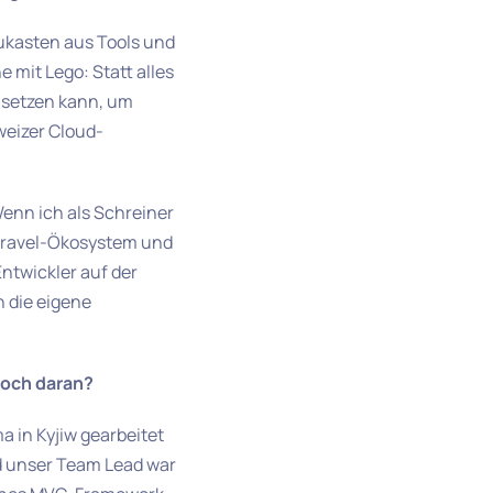
ukasten aus Tools und
 mit Lego: Statt alles
nsetzen kann, um
weizer Cloud-
Wenn ich als Schreiner
Laravel-Ökosystem und
ntwickler auf der
n die eigene
noch daran?
a in Kyjiw gearbeitet
d unser Team Lead war