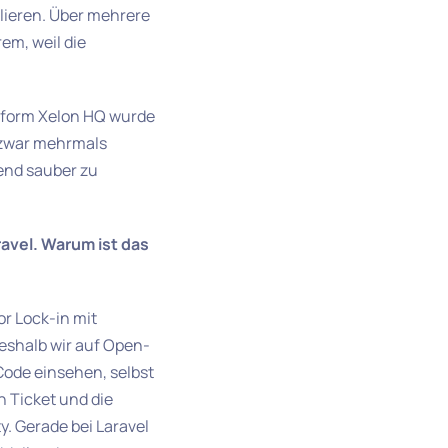
alieren. Über mehrere
em, weil die
ttform Xelon HQ wurde
 zwar mehrmals
send sauber zu
vel. Warum ist das
r Lock-in mit
weshalb wir auf Open-
ode einsehen, selbst
n Ticket und die
y. Gerade bei Laravel