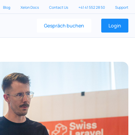
Blog
Xelon Docs
Contact Us
+41 41 552 28 50
Support
Gespräch buchen
Login