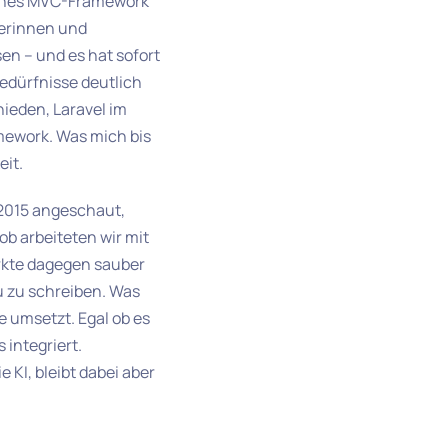
aches MVC-Framework
lerinnen und
en – und es hat sofort
Bedürfnisse deutlich
hieden, Laravel im
mework. Was mich bis
eit.
 2015 angeschaut,
b arbeiteten wir mit
irkte dagegen sauber
u zu schreiben. Was
e umsetzt. Egal ob es
 integriert.
 KI, bleibt dabei aber