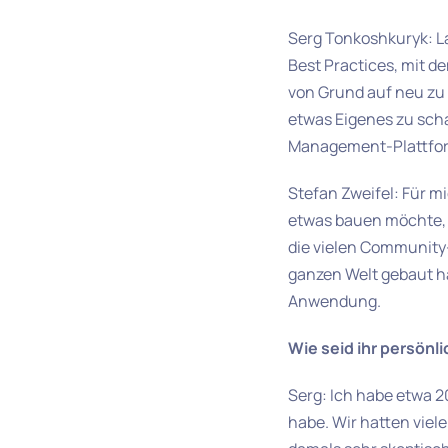
Serg Tonkoshkuryk: L
Best Practices, mit d
von Grund auf neu zu
etwas Eigenes zu scha
Management-Plattform
Stefan Zweifel: Für m
etwas bauen möchte, 
die vielen Community-
ganzen Welt gebaut ha
Anwendung.
Wie seid ihr persön
Serg: Ich habe etwa 2
habe. Wir hatten vie