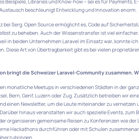
les Beispiele, Libraries und Know-how – sei es für Payments, E
r Austausch beschleunigt Entwicklung und Innovation enorm.
nz bei Serg. Open Source ermöglicht es, Code auf Sicherheits
elbst zu beheben. Auch der Wissenstransfer ist viel einfacher.
eil in beiden Unternehmen Laravel im Einsatz war, konnte ich
n. Diese Art von Übertragbarkeit gibt es bei vielen proprietä
tion bringt die Schweizer Laravel-Community zusammen. Wi
ren monatliche Meetups in verschiedenen Städten in der gan
sel, Bern, Genf, Luzern oder Zug. Zusätzlich betreiben wir ein
 einen Newsletter, um die Leute miteinander zu vernetzen 
Darüber hinaus veranstalten wir auch spezielle Events, zum Be
der organisieren gemeinsame Reisen zu Konferenzen wie der L
erne Hackathons durchführen oder mit Schulen zusammenarb
äherzubringen.