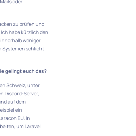
-Mails oder
lücken zu prüfen und
 Ich habe kürzlich den
 innerhalb weniger
ren Systemen schlicht
e gelingt euch das?
zen Schweiz, unter
en Discord-Server,
und auf dem
ispiel ein
aracon EU. In
eiten, um Laravel