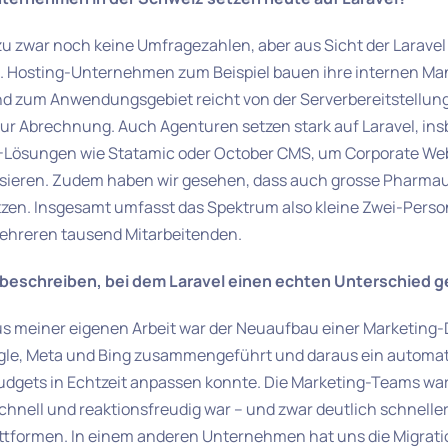
u zwar noch keine Umfragezahlen, aber aus Sicht der Laravel A
s. Hosting-Unternehmen zum Beispiel bauen ihre internen 
und zum Anwendungsgebiet reicht von der Serverbereitstellun
ur Abrechnung. Auch Agenturen setzen stark auf Laravel, ins
Lösungen wie Statamic oder October CMS, um Corporate Web
isieren. Zudem haben wir gesehen, dass auch grosse Pharm
etzen. Insgesamt umfasst das Spektrum also kleine Zwei-Perso
ehreren tausend Mitarbeitenden.
t beschreiben, bei dem Laravel einen echten Unterschied 
aus meiner eigenen Arbeit war der Neuaufbau einer Marketing-
gle, Meta und Bing zusammengeführt und daraus ein automa
dgets in Echtzeit anpassen konnte. Die Marketing-Teams ware
hnell und reaktionsfreudig war – und zwar deutlich schneller 
ttformen. In einem anderen Unternehmen hat uns die Migrati