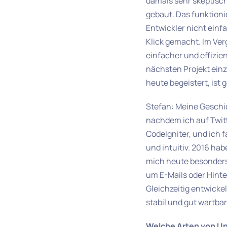
damals sehr skeptisc
gebaut. Das funktioni
Entwickler nicht einf
Klick gemacht. Im Ver
einfacher und effizie
nächsten Projekt ein
heute begeistert, ist 
Stefan: Meine Geschic
nachdem ich auf Twitt
CodeIgniter, und ich 
und intuitiv. 2016 ha
mich heute besonders 
um E-Mails oder Hinte
Gleichzeitig entwickel
stabil und gut wartbar
Welche Arten von Un