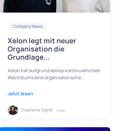
Company News
Xelon legt mit neuer
Organisation die
Grundlage...
Xelon hat aufgrund seines kontinuierlichen
Wachstums eine organisatorische...
Jetzt lesen
Stephanie Sigrist
1 min