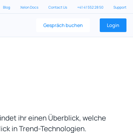
Blog
Xelon Docs
Contact Us
+41 41 552 28 50
Support
Gespräch buchen
Login
ndet ihr einen Überblick, welche
ck in Trend-Technologien.