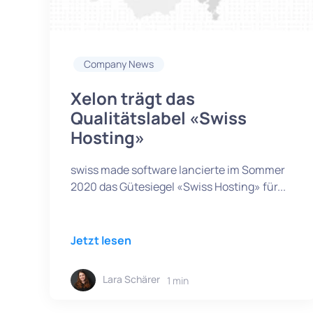
Company News
Xelon trägt das
Qualitätslabel «Swiss
Hosting»
swiss made software lancierte im Sommer
2020 das Gütesiegel «Swiss Hosting» für...
Jetzt lesen
Lara Schärer
1 min