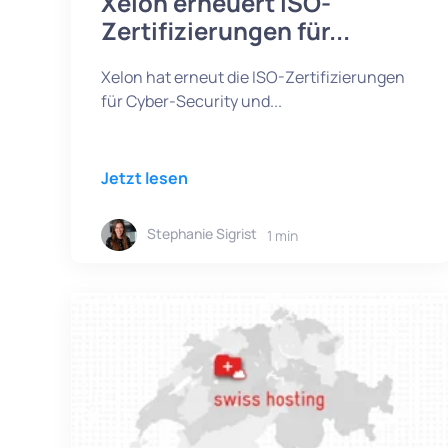
Xelon erneuert ISO-
Zertifizierungen für...
Xelon hat erneut die ISO-Zertifizierungen
für Cyber-Security und...
Jetzt lesen
Stephanie Sigrist
1 min