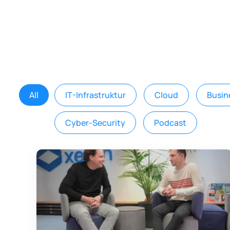
All
IT-Infrastruktur
Cloud
Busin
Cyber-Security
Podcast