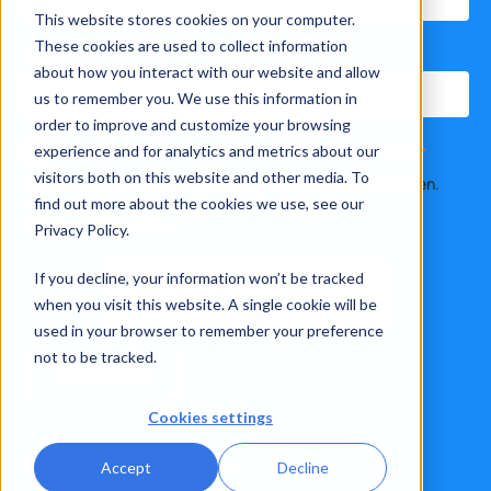
This website stores cookies on your computer.
These cookies are used to collect information
Email
*
about how you interact with our website and allow
us to remember you. We use this information in
order to improve and customize your browsing
experience and for analytics and metrics about our
Ich stimme zu, Benachrichtigungen von Xelon AG zu erhalten.
*
visitors both on this website and other media. To
Sie können diese Benachrichtigungen jederzeit abbestellen.
Weitere Informationen finden Sie in unserer
find out more about the cookies we use, see our
Datenschutzrichtlinie.
Privacy Policy.
If you decline, your information won’t be tracked
when you visit this website. A single cookie will be
used in your browser to remember your preference
not to be tracked.
Cookies settings
© Xelon AG, 2024. All rights reserved.
Accept
Decline