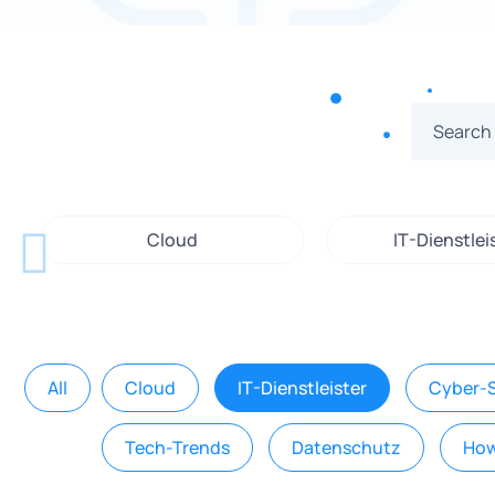
Cloud
IT-Dienstlei
All
Cloud
IT-Dienstleister
Cyber-S
Tech-Trends
Datenschutz
How