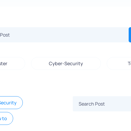
ster
Cyber-Security
T
ecurity
 to