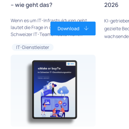
– wie geht das?
2026
Wenn es um IT-Infrastrukturen geht,
KI-getrieb
lautet die Frage in den meisten
Download
gezielte B
Schweizer IT-Teams heute nicht...
wachsende 
IT-Dienstleister