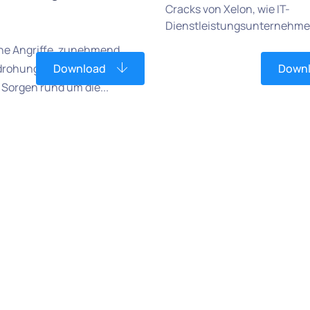
Cracks von Xelon, wie IT-
Dienstleistungsunternehmen
ene Angriffe, zunehmend
edrohungsakteure und
Download
Down
Sorgen rund um die...