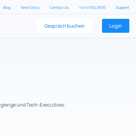
Blog
Xelon Docs
Contact Us
+41 41 552 28 50
Support
Gespräch buchen
Login
ugierige und Tech-Executives.