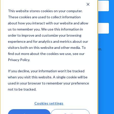
This website stores cookies on your computer.
These cookies are used to collect information
Email
*
about how you interact with our website and allow
us to remember you. We use this information in
order to improve and customize your browsing
experience and for analytics and metrics about our
Ich stimme zu, Benachrichtigungen von Xelon AG zu erhalten.
*
visitors both on this website and other media. To
Sie können diese Benachrichtigungen jederzeit abbestellen.
Weitere Informationen finden Sie in unserer
find out more about the cookies we use, see our
Datenschutzrichtlinie.
Privacy Policy.
If you decline, your information won’t be tracked
when you visit this website. A single cookie will be
used in your browser to remember your preference
not to be tracked.
Cookies settings