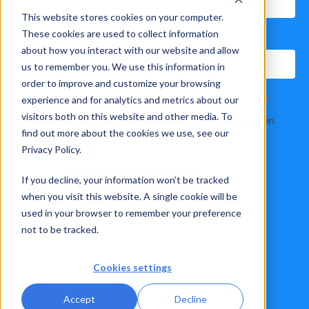
This website stores cookies on your computer.
These cookies are used to collect information
Email
*
about how you interact with our website and allow
us to remember you. We use this information in
order to improve and customize your browsing
experience and for analytics and metrics about our
Ich stimme zu, Benachrichtigungen von Xelon AG zu erhalten.
*
visitors both on this website and other media. To
Sie können diese Benachrichtigungen jederzeit abbestellen.
Weitere Informationen finden Sie in unserer
find out more about the cookies we use, see our
Datenschutzrichtlinie.
Privacy Policy.
If you decline, your information won’t be tracked
when you visit this website. A single cookie will be
used in your browser to remember your preference
not to be tracked.
Cookies settings
© Xelon AG, 2026. All rights reserved.
Accept
Decline